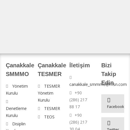
Çanakkale
Çanakkale
İletişim
Bizi
SMMMO
TESMER
Takip
Edin
canakkale_smmmo@msn.com
Yönetim
TESMER
+90
Kurulu
Yönetim
(286) 217
Kurulu
88 17
Facebook
Denetleme
TESMER
+90
Kurulu
TEOS
(286) 217
Disiplin
30 04
Twitter