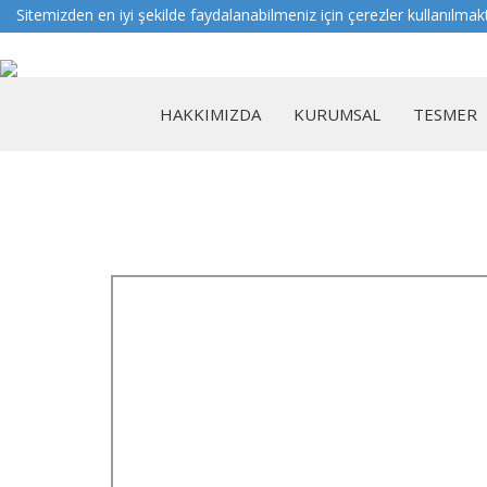
Sitemizden en iyi şekilde faydalanabilmeniz için çerezler kullanılmak
HAKKIMIZDA
KURUMSAL
TESMER