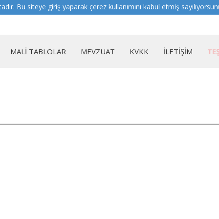
tadır. Bu siteye giriş yaparak çerez kullanımını kabul etmiş sayılıyorsun
MALİ TABLOLAR
MEVZUAT
KVKK
İLETİŞİM
TE
2023 FAALİYET RAPORU